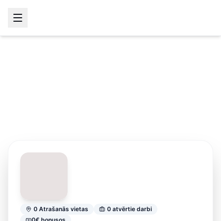
0
Atrašanās vietas
0
atvērtie darbi
0
€
bonusos